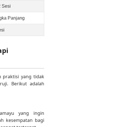
2 Sesi
gka Panjang
esi
api
praktisi yang tidak
uji. Berikut adalah
dramayu yang ingin
ah kesempatan bagi