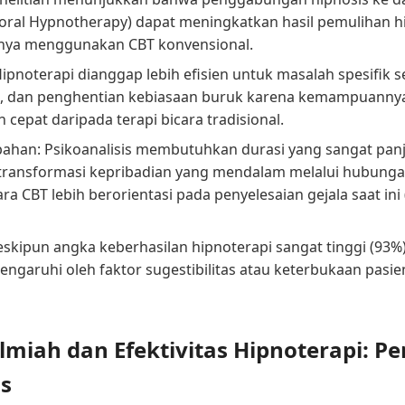
ioral Hypnotherapy) dapat meningkatkan hasil pemulihan 
nya menggunakan CBT konvensional.
Hipnoterapi dianggap lebih efisien untuk masalah spesifik se
, dan penghentian kebiasaan buruk karena kemampuannya
 cepat daripada terapi bicara tradisional.
ahan: Psikoanalisis membutuhkan durasi yang sangat pan
transformasi kepribadian yang mendalam melalui hubunga
a CBT lebih berorientasi pada penyelesaian gejala saat ini 
eskipun angka keberhasilan hipnoterapi sangat tinggi (93%)
pengaruhi oleh faktor sugestibilitas atau keterbukaan pasi
miah dan Efektivitas Hipnoterapi: Pe
s