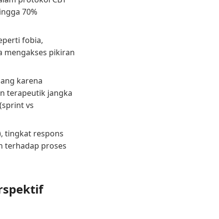
hingga 70%
perti fobia,
 mengakses pikiran
jang karena
n terapeutik jangka
(sprint vs
, tingkat respons
en terhadap proses
rspektif