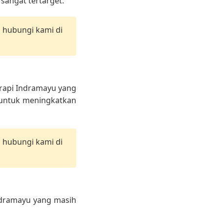
angat tertarget.
n hubungi kami di
erapi Indramayu yang
i untuk meningkatkan
n hubungi kami di
Indramayu yang masih