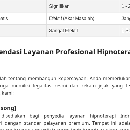
Signifikan
1 - 
atis
Efektif (Akar Masalah)
Jan
Sangat Efektif
1 S
ndasi Layanan Profesional Hipnoter
alah tentang membangun kepercayaan. Anda memerlukan 
 juga memiliki legalitas resmi dan rekam jejak yang ter
 kami:
osong]
i disediakan bagi penyedia layanan hipnoterapi In
i dengan standar pelayanan premium. Tempat ini adal