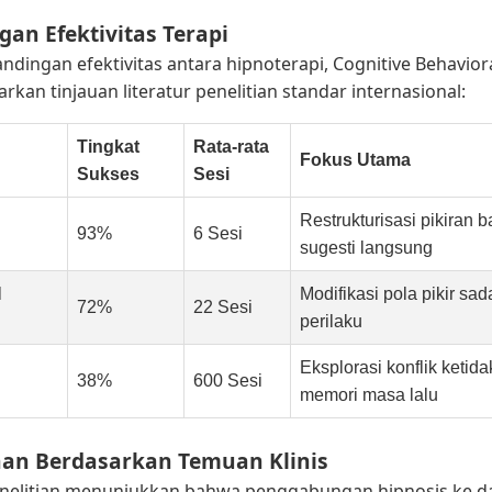
gan Efektivitas Terapi
ndingan efektivitas antara hipnoterapi, Cognitive Behavior
arkan tinjauan literatur penelitian standar internasional:
Tingkat
Rata-rata
Fokus Utama
Sukses
Sesi
Restrukturisasi pikiran
93%
6 Sesi
sugesti langsung
l
Modifikasi pola pikir sad
72%
22 Sesi
perilaku
Eksplorasi konflik ketid
38%
600 Sesi
memori masa lalu
han Berdasarkan Temuan Klinis
Penelitian menunjukkan bahwa penggabungan hipnosis ke d