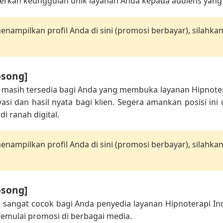
kan keunggulan unik layanan Anda kepada audiens yang s
nampilkan profil Anda di sini (promosi berbayar), silahka
osong]
i masih tersedia bagi Anda yang membuka layanan Hipnot
i dan hasil nyata bagi klien. Segera amankan posisi in
di ranah digital.
nampilkan profil Anda di sini (promosi berbayar), silahka
osong]
ni sangat cocok bagi Anda penyedia layanan Hipnoterapi 
memulai promosi di berbagai media.