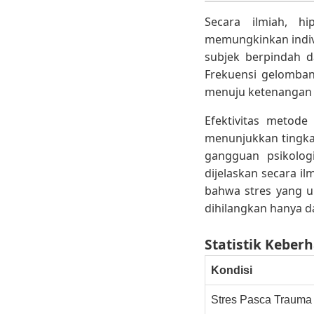
Secara ilmiah, h
memungkinkan indivi
subjek berpindah d
Frekuensi gelomban
menuju ketenangan l
Efektivitas metode 
menunjukkan tingka
gangguan psikolog
dijelaskan secara il
bahwa stres yang 
dihilangkan hanya d
Statistik Keber
Kondisi
Stres Pasca Trauma