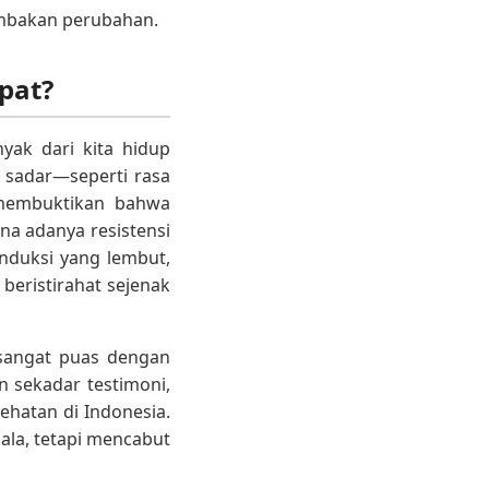
ambakan perubahan.
pat?
yak dari kita hidup
 sadar—seperti rasa
s membuktikan bahwa
na adanya resistensi
induksi yang lembut,
beristirahat sejenak
a sangat puas dengan
 sekadar testimoni,
sehatan di Indonesia.
la, tetapi mencabut