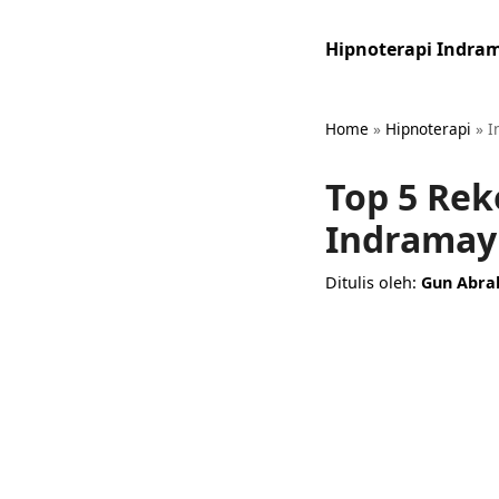
Hipnoterapi Indra
Home
»
Hipnoterapi
»
I
Top 5 Re
Indramay
Ditulis oleh:
Gun Abr