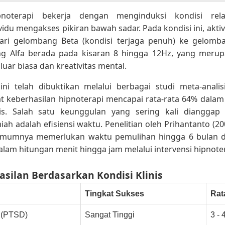
ipnoterapi bekerja dengan menginduksi kondisi rel
du mengakses pikiran bawah sadar. Pada kondisi ini, akti
ari gelombang Beta (kondisi terjaga penuh) ke gelomba
g Alfa berada pada kisaran 8 hingga 12Hz, yang meru
uar biasa dan kreativitas mental.
ini telah dibuktikan melalui berbagai studi meta-analisi
t keberhasilan hipnoterapi mencapai rata-rata 64% dalam
is. Salah satu keunggulan yang sering kali dianggap
miah adalah efisiensi waktu. Penelitian oleh Prihantanto (
umumnya memerlukan waktu pemulihan hingga 6 bulan da
alam hitungan menit hingga jam melalui intervensi hipnoter
hasilan Berdasarkan Kondisi Klinis
Tingkat Sukses
Rat
 (PTSD)
Sangat Tinggi
3 - 