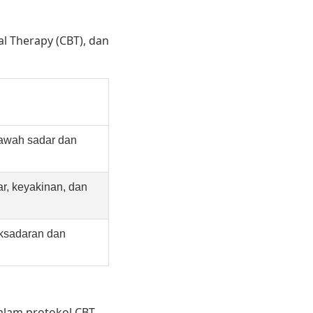
al Therapy (CBT), dan
 bawah sadar dan
ar, keyakinan, dan
aksadaran dan
alam protokol CBT