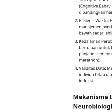
(Cognitive Behav
dibandingkan ha
Efisiensi Waktu: 
manajemen nyeri
bawah sadar lebih
Kedalaman Perub
bertujuan untuk 
panjang, sementar
marathon).
Validitas Data: M
individu tetap di
induksi.
Mekanisme Il
Neurobiologi