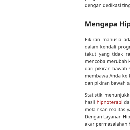
dengan dedikasi ti
Mengapa Hip
Pikiran manusia ad
dalam kendali prog
takut yang tidak r
mencoba merubah keb
dari pikiran bawah 
membawa Anda ke kon
dan pikiran bawah sa
Statistik menunjukk
hasil
hipnoterapi
dal
melainkan realitas y
Dengan Layanan Hip
akar permasalahan 