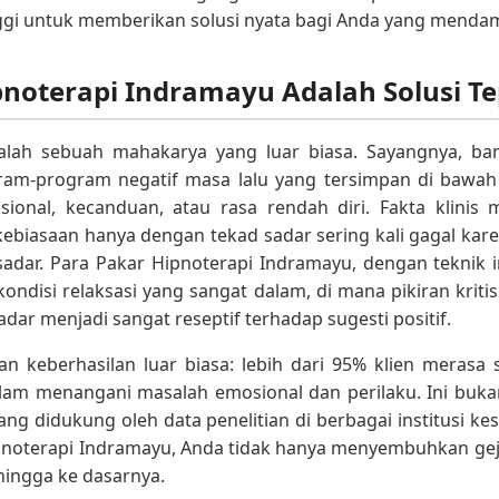
nggi untuk memberikan solusi nyata bagi Anda yang mend
noterapi Indramayu Adalah Solusi Te
alah sebuah mahakarya yang luar biasa. Sayangnya, ban
ram-program negatif masa lalu yang tersimpan di bawah
asional, kecanduan, atau rasa rendah diri. Fakta klini
iasaan hanya dengan tekad sadar sering kali gagal kare
sadar. Para Pakar Hipnoterapi Indramayu, dengan teknik 
disi relaksasi yang sangat dalam, di mana pikiran kritis 
dar menjadi sangat reseptif terhadap sugesti positif.
an keberhasilan luar biasa: lebih dari 95% klien meras
am menangani masalah emosional dan perilaku. Ini bukan
ang didukung oleh data penelitian di berbagai institusi ke
noterapi Indramayu, Anda tidak hanya menyembuhkan geja
hingga ke dasarnya.