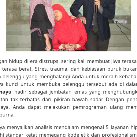
n hidup di era distrupsi sering kali membuat jiwa terasa l
 terasa berat. Stres, trauma, dan kebiasaan buruk buk
ah belenggu yang menghalangi Anda untuk meraih kebahag
 kunci untuk membuka belenggu tersebut ada di dalam
amayu
hadir sebagai jembatan emas yang menghubungk
an tak terbatas dari pikiran bawah sadar. Dengan pe
ercaya, Anda dapat melakukan pemrograman ulang men
purna.
saya menyajikan analisis mendalam mengenai 5 layanan h
 standar ketat memegang kode etik dan profesionalisme.