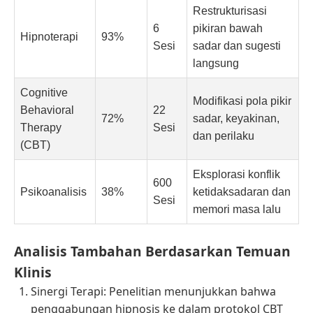
Restrukturisasi
6
pikiran bawah
Hipnoterapi
93%
Sesi
sadar dan sugesti
langsung
Cognitive
Modifikasi pola pikir
Behavioral
22
72%
sadar, keyakinan,
Therapy
Sesi
dan perilaku
(CBT)
Eksplorasi konflik
600
Psikoanalisis
38%
ketidaksadaran dan
Sesi
memori masa lalu
Analisis Tambahan Berdasarkan Temuan
Klinis
Sinergi Terapi: Penelitian menunjukkan bahwa
penggabungan hipnosis ke dalam protokol CBT