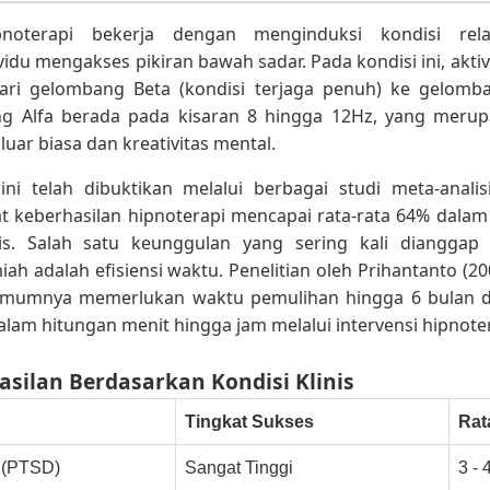
ipnoterapi bekerja dengan menginduksi kondisi rel
du mengakses pikiran bawah sadar. Pada kondisi ini, akti
ari gelombang Beta (kondisi terjaga penuh) ke gelomba
g Alfa berada pada kisaran 8 hingga 12Hz, yang meru
uar biasa dan kreativitas mental.
ini telah dibuktikan melalui berbagai studi meta-analisi
t keberhasilan hipnoterapi mencapai rata-rata 64% dalam
is. Salah satu keunggulan yang sering kali dianggap
miah adalah efisiensi waktu. Penelitian oleh Prihantanto (
umumnya memerlukan waktu pemulihan hingga 6 bulan da
alam hitungan menit hingga jam melalui intervensi hipnoter
hasilan Berdasarkan Kondisi Klinis
Tingkat Sukses
Rat
 (PTSD)
Sangat Tinggi
3 - 