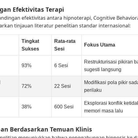
gan Efektivitas Terapi
ndingan efektivitas antara hipnoterapi, Cognitive Behavior
arkan tinjauan literatur penelitian standar internasional:
Tingkat
Rata-rata
Fokus Utama
Sukses
Sesi
Restrukturisasi pikiran
93%
6 Sesi
sugesti langsung
l
Modifikasi pola pikir sad
72%
22 Sesi
perilaku
Eksplorasi konflik ketid
38%
600 Sesi
memori masa lalu
han Berdasarkan Temuan Klinis
Penelitian menunjukkan bahwa penggabungan hipnosis ke d