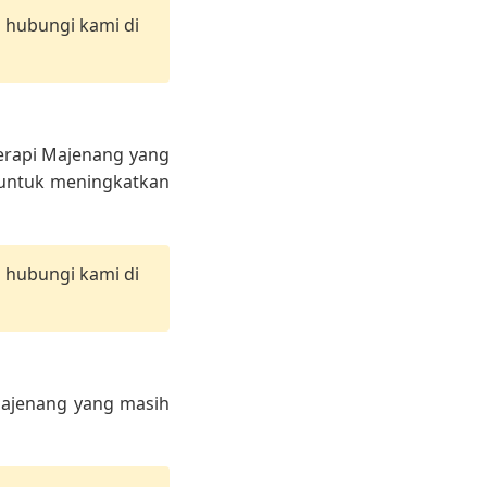
n hubungi kami di
erapi Majenang yang
i untuk meningkatkan
n hubungi kami di
 Majenang yang masih