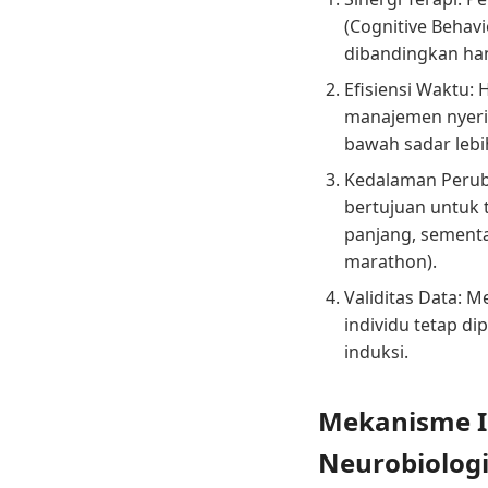
(Cognitive Behav
dibandingkan ha
Efisiensi Waktu: 
manajemen nyeri
bawah sadar lebih
Kedalaman Perub
bertujuan untuk 
panjang, sementar
marathon).
Validitas Data: M
individu tetap di
induksi.
Mekanisme Il
Neurobiologi