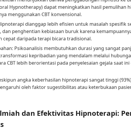
ioral Hypnotherapy) dapat meningkatkan hasil pemulihan 
nya menggunakan CBT konvensional.
Hipnoterapi dianggap lebih efisien untuk masalah spesifik se
, dan penghentian kebiasaan buruk karena kemampuannya
 cepat daripada terapi bicara tradisional.
ahan: Psikoanalisis membutuhkan durasi yang sangat pan
transformasi kepribadian yang mendalam melalui hubunga
a CBT lebih berorientasi pada penyelesaian gejala saat ini 
eskipun angka keberhasilan hipnoterapi sangat tinggi (93%)
pengaruhi oleh faktor sugestibilitas atau keterbukaan pasi
miah dan Efektivitas Hipnoterapi: Pe
s