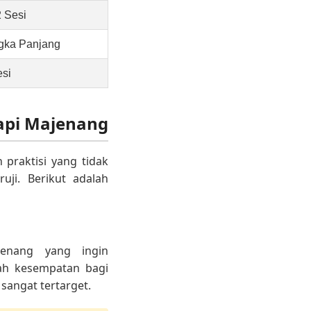
2 Sesi
gka Panjang
esi
api Majenang
praktisi yang tidak
uji. Berikut adalah
ajenang yang ingin
ah kesempatan bagi
angat tertarget.