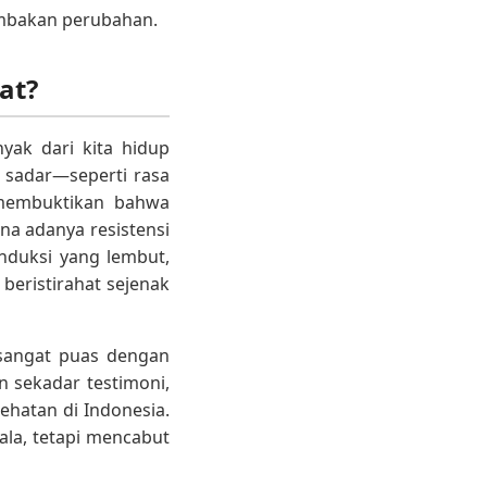
ambakan perubahan.
at?
yak dari kita hidup
 sadar—seperti rasa
s membuktikan bahwa
na adanya resistensi
induksi yang lembut,
beristirahat sejenak
a sangat puas dengan
 sekadar testimoni,
sehatan di Indonesia.
la, tetapi mencabut