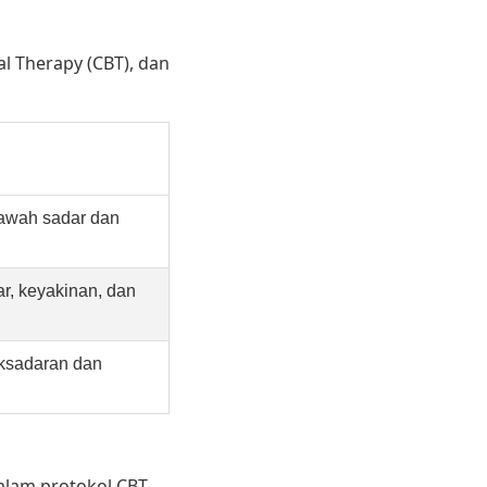
al Therapy (CBT), dan
 bawah sadar dan
ar, keyakinan, dan
aksadaran dan
alam protokol CBT