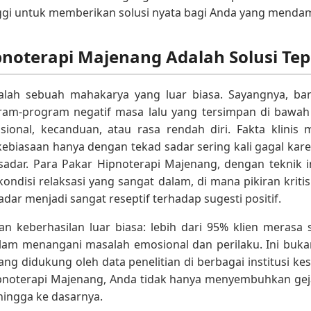
nggi untuk memberikan solusi nyata bagi Anda yang mend
noterapi Majenang Adalah Solusi Tep
alah sebuah mahakarya yang luar biasa. Sayangnya, ban
ram-program negatif masa lalu yang tersimpan di bawah
asional, kecanduan, atau rasa rendah diri. Fakta klini
iasaan hanya dengan tekad sadar sering kali gagal kare
sadar. Para Pakar Hipnoterapi Majenang, dengan teknik 
disi relaksasi yang sangat dalam, di mana pikiran kritis 
dar menjadi sangat reseptif terhadap sugesti positif.
an keberhasilan luar biasa: lebih dari 95% klien meras
am menangani masalah emosional dan perilaku. Ini bukan
ang didukung oleh data penelitian di berbagai institusi ke
noterapi Majenang, Anda tidak hanya menyembuhkan geja
hingga ke dasarnya.