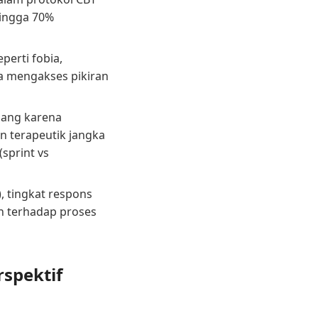
hingga 70%
perti fobia,
 mengakses pikiran
jang karena
n terapeutik jangka
(sprint vs
, tingkat respons
en terhadap proses
rspektif