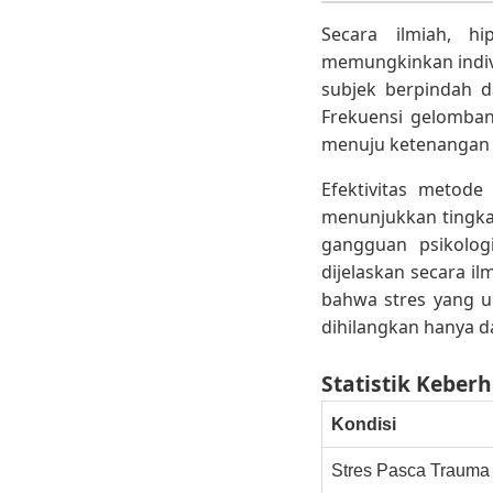
Secara ilmiah, h
memungkinkan indivi
subjek berpindah d
Frekuensi gelomban
menuju ketenangan l
Efektivitas metode 
menunjukkan tingka
gangguan psikolog
dijelaskan secara il
bahwa stres yang 
dihilangkan hanya d
Statistik Keber
Kondisi
Stres Pasca Trauma