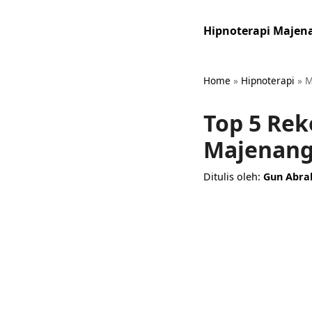
Hipnoterapi Majen
Home
»
Hipnoterapi
»
M
Top 5 Re
Majenang
Ditulis oleh:
Gun Abr