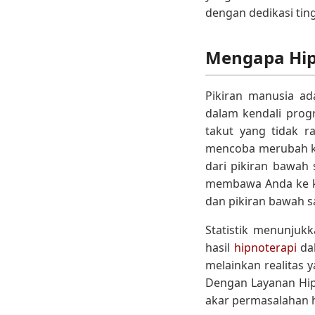
dengan dedikasi ti
Mengapa Hip
Pikiran manusia ad
dalam kendali prog
takut yang tidak r
mencoba merubah keb
dari pikiran bawah 
membawa Anda ke kon
dan pikiran bawah sa
Statistik menunjukk
hasil
hipnoterapi
dal
melainkan realitas y
Dengan Layanan Hip
akar permasalahan 