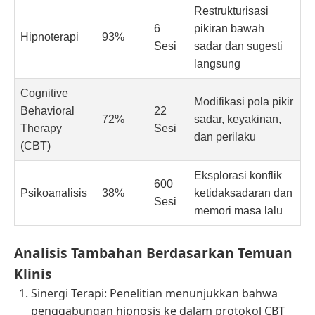
Restrukturisasi
6
pikiran bawah
Hipnoterapi
93%
Sesi
sadar dan sugesti
langsung
Cognitive
Modifikasi pola pikir
Behavioral
22
72%
sadar, keyakinan,
Therapy
Sesi
dan perilaku
(CBT)
Eksplorasi konflik
600
Psikoanalisis
38%
ketidaksadaran dan
Sesi
memori masa lalu
Analisis Tambahan Berdasarkan Temuan
Klinis
Sinergi Terapi: Penelitian menunjukkan bahwa
penggabungan hipnosis ke dalam protokol CBT