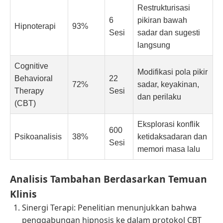
Restrukturisasi
6
pikiran bawah
Hipnoterapi
93%
Sesi
sadar dan sugesti
langsung
Cognitive
Modifikasi pola pikir
Behavioral
22
72%
sadar, keyakinan,
Therapy
Sesi
dan perilaku
(CBT)
Eksplorasi konflik
600
Psikoanalisis
38%
ketidaksadaran dan
Sesi
memori masa lalu
Analisis Tambahan Berdasarkan Temuan
Klinis
Sinergi Terapi: Penelitian menunjukkan bahwa
penggabungan hipnosis ke dalam protokol CBT