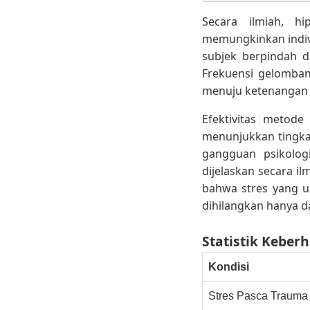
Secara ilmiah, h
memungkinkan indivi
subjek berpindah d
Frekuensi gelomban
menuju ketenangan l
Efektivitas metode 
menunjukkan tingka
gangguan psikolog
dijelaskan secara il
bahwa stres yang 
dihilangkan hanya d
Statistik Keber
Kondisi
Stres Pasca Trauma