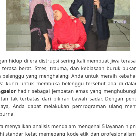
n hidup di era distrupsi sering kali membuat jiwa terasa l
 terasa berat. Stres, trauma, dan kebiasaan buruk buk
ah belenggu yang menghalangi Anda untuk meraih kebahag
 kunci untuk membuka belenggu tersebut ada di dalam
gselor
hadir sebagai jembatan emas yang menghubungk
an tak terbatas dari pikiran bawah sadar. Dengan pe
ercaya, Anda dapat melakukan pemrograman ulang men
purna.
saya menyajikan analisis mendalam mengenai 5 layanan hipn
 standar ketat memegang kode etik dan profesionalisme.