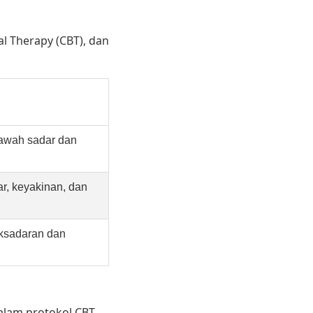
al Therapy (CBT), dan
 bawah sadar dan
ar, keyakinan, dan
aksadaran dan
alam protokol CBT