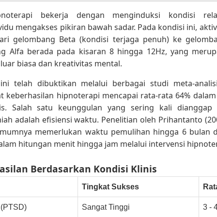
ipnoterapi bekerja dengan menginduksi kondisi rel
du mengakses pikiran bawah sadar. Pada kondisi ini, akti
ari gelombang Beta (kondisi terjaga penuh) ke gelomba
g Alfa berada pada kisaran 8 hingga 12Hz, yang meru
uar biasa dan kreativitas mental.
ini telah dibuktikan melalui berbagai studi meta-analisi
t keberhasilan hipnoterapi mencapai rata-rata 64% dalam
is. Salah satu keunggulan yang sering kali dianggap
miah adalah efisiensi waktu. Penelitian oleh Prihantanto (
umumnya memerlukan waktu pemulihan hingga 6 bulan da
alam hitungan menit hingga jam melalui intervensi hipnoter
hasilan Berdasarkan Kondisi Klinis
Tingkat Sukses
Rat
 (PTSD)
Sangat Tinggi
3 - 