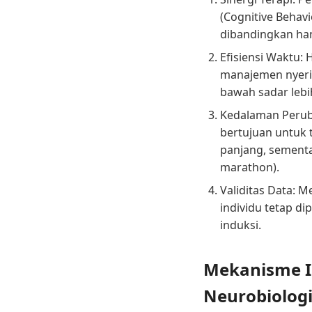
(Cognitive Behav
dibandingkan ha
Efisiensi Waktu: 
manajemen nyeri
bawah sadar lebih
Kedalaman Perub
bertujuan untuk 
panjang, sementar
marathon).
Validitas Data: M
individu tetap di
induksi.
Mekanisme Il
Neurobiologi