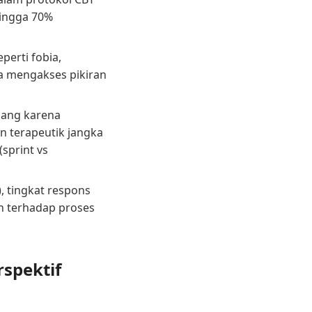
hingga 70%
perti fobia,
 mengakses pikiran
jang karena
n terapeutik jangka
(sprint vs
, tingkat respons
en terhadap proses
rspektif