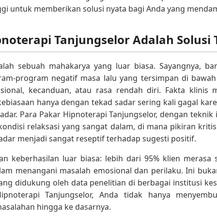
nggi untuk memberikan solusi nyata bagi Anda yang mend
oterapi Tanjungselor Adalah Solusi 
alah sebuah mahakarya yang luar biasa. Sayangnya, ban
ram-program negatif masa lalu yang tersimpan di bawah
asional, kecanduan, atau rasa rendah diri. Fakta klini
iasaan hanya dengan tekad sadar sering kali gagal kare
sadar. Para Pakar Hipnoterapi Tanjungselor, dengan teknik 
disi relaksasi yang sangat dalam, di mana pikiran kritis 
dar menjadi sangat reseptif terhadap sugesti positif.
an keberhasilan luar biasa: lebih dari 95% klien meras
am menangani masalah emosional dan perilaku. Ini bukan
ang didukung oleh data penelitian di berbagai institusi ke
pnoterapi Tanjungselor, Anda tidak hanya menyembuh
asalahan hingga ke dasarnya.