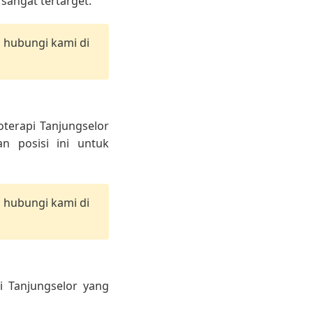
angat tertarget.
n hubungi kami di
terapi Tanjungselor
n posisi ini untuk
n hubungi kami di
i Tanjungselor yang