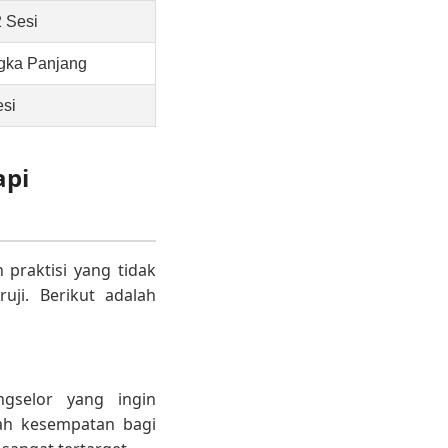
2 Sesi
gka Panjang
esi
api
praktisi yang tidak
uji. Berikut adalah
ngselor yang ingin
ah kesempatan bagi