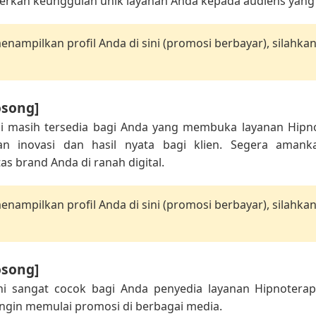
kan keunggulan unik layanan Anda kepada audiens yang s
nampilkan profil Anda di sini (promosi berbayar), silahka
osong]
ni masih tersedia bagi Anda yang membuka layanan Hipno
 inovasi dan hasil nyata bagi klien. Segera amanka
s brand Anda di ranah digital.
nampilkan profil Anda di sini (promosi berbayar), silahka
osong]
ini sangat cocok bagi Anda penyedia layanan Hipnoterap
ingin memulai promosi di berbagai media.