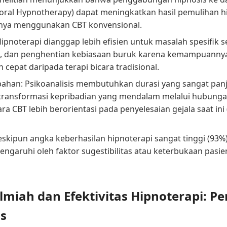
ioral Hypnotherapy) dapat meningkatkan hasil pemulihan 
nya menggunakan CBT konvensional.
Hipnoterapi dianggap lebih efisien untuk masalah spesifik se
, dan penghentian kebiasaan buruk karena kemampuannya
 cepat daripada terapi bicara tradisional.
ahan: Psikoanalisis membutuhkan durasi yang sangat pan
transformasi kepribadian yang mendalam melalui hubunga
a CBT lebih berorientasi pada penyelesaian gejala saat ini 
eskipun angka keberhasilan hipnoterapi sangat tinggi (93%)
pengaruhi oleh faktor sugestibilitas atau keterbukaan pasi
miah dan Efektivitas Hipnoterapi: Pe
s