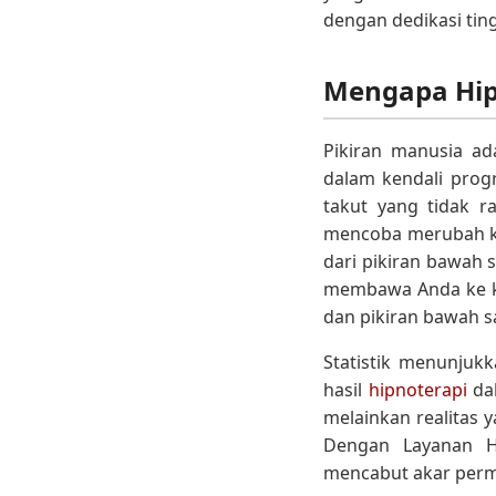
dengan dedikasi ti
Mengapa Hipn
Pikiran manusia ad
dalam kendali prog
takut yang tidak r
mencoba merubah keb
dari pikiran bawah 
membawa Anda ke kon
dan pikiran bawah sa
Statistik menunjukk
hasil
hipnoterapi
dal
melainkan realitas y
Dengan Layanan Hi
mencabut akar perm