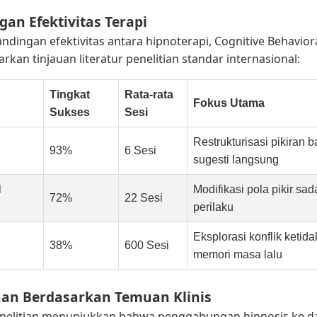
gan Efektivitas Terapi
ndingan efektivitas antara hipnoterapi, Cognitive Behavior
arkan tinjauan literatur penelitian standar internasional:
Tingkat
Rata-rata
Fokus Utama
Sukses
Sesi
Restrukturisasi pikiran
93%
6 Sesi
sugesti langsung
l
Modifikasi pola pikir sad
72%
22 Sesi
perilaku
Eksplorasi konflik ketid
38%
600 Sesi
memori masa lalu
han Berdasarkan Temuan Klinis
Penelitian menunjukkan bahwa penggabungan hipnosis ke d