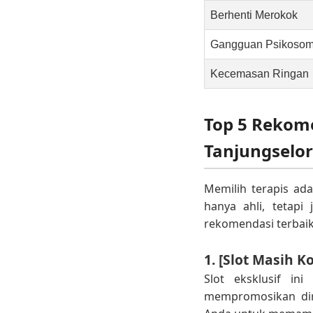
Berhenti Merokok
Gangguan Psikosom
Kecemasan Ringan
Top 5 Rekome
Tanjungselor
Memilih terapis ad
hanya ahli, tetapi
rekomendasi terbaik
1. [Slot Masih K
Slot eksklusif in
mempromosikan dir