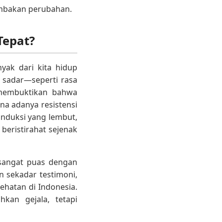
ambakan perubahan.
Tepat?
yak dari kita hidup
 sadar—seperti rasa
s membuktikan bahwa
na adanya resistensi
induksi yang lembut,
beristirahat sejenak
a sangat puas dengan
 sekadar testimoni,
sehatan di Indonesia.
kan gejala, tetapi