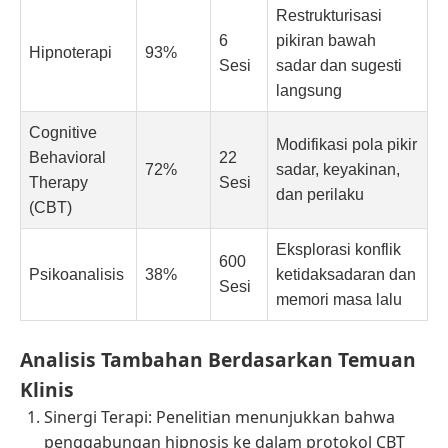
Restrukturisasi
6
pikiran bawah
Hipnoterapi
93%
Sesi
sadar dan sugesti
langsung
Cognitive
Modifikasi pola pikir
Behavioral
22
72%
sadar, keyakinan,
Therapy
Sesi
dan perilaku
(CBT)
Eksplorasi konflik
600
Psikoanalisis
38%
ketidaksadaran dan
Sesi
memori masa lalu
Analisis Tambahan Berdasarkan Temuan
Klinis
Sinergi Terapi: Penelitian menunjukkan bahwa
penggabungan hipnosis ke dalam protokol CBT