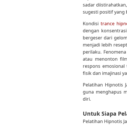
sadar diistirahatka
sugesti positif yang 
Kondisi
trance hipn
dengan konsentrasi 
bergeser dari gelo
menjadi lebih resep
perilaku. Fenomena
atau menonton film
respons emosional 
fisik dan imajinasi y
Pelatihan Hipnotis
guna menghapus me
diri.
Untuk Siapa Pel
Pelatihan Hipnotis 