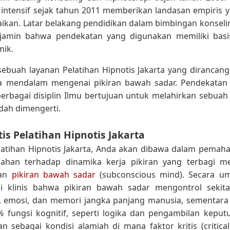
 intensif sejak tahun 2011 memberikan landasan empiris y
aikan. Latar belakang pendidikan dalam bimbingan konsel
njamin bahwa pendekatan yang digunakan memiliki basi
mik.
sebuah layanan Pelatihan Hipnotis Jakarta yang diranca
ra mendalam mengenai pikiran bawah sadar. Pendekata
rbagai disiplin Ilmu bertujuan untuk melahirkan sebuah 
dah dimengerti.
is Pelatihan Hipnotis Jakarta
latihan Hipnotis Jakarta, Anda akan dibawa dalam pem
han terhadap dinamika kerja pikiran yang terbagi men
dan
pikiran bawah sadar
(subconscious mind). Secara u
api klinis bahwa pikiran bawah sadar mengontrol sekit
n, emosi, dan memori jangka panjang manusia, sementara 
 fungsi kognitif, seperti logika dan pengambilan keput
an sebagai kondisi alamiah di mana faktor kritis (critical