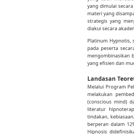
yang dimulai secara
materi yang disamp
strategis yang me
diakui secara akade
Platinum Hypnotis, 
pada peserta seca
mengombinasikan be
yang efisien dan mu
Landasan Teoret
Melalui Program Pe
melakukan pembeda
(conscious mind) 
literatur hipnoter
tindakan, kebiasaa
berperan dalam 12%
Hipnosis didefinisik