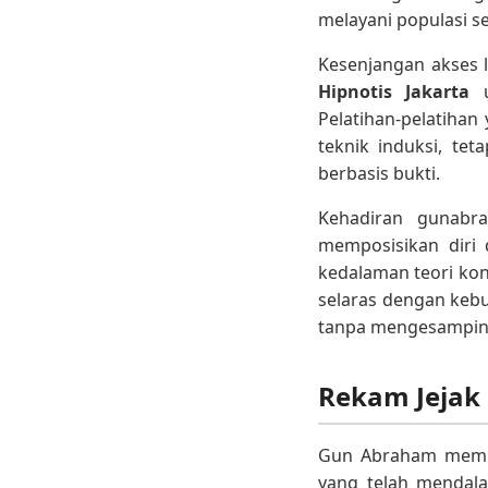
melayani populasi se
Kesenjangan akses 
Hipnotis Jakarta
u
Pelatihan-pelatihan
teknik induksi, teta
berbasis bukti.
Kehadiran gunabra
memposisikan diri
kedalaman teori kons
selaras dengan kebu
tanpa mengesampingk
Rekam Jejak
Gun Abraham mempos
yang telah mendala