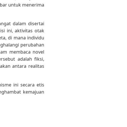
lebar untuk menerima
ngat dalam disertai
 ini, aktivitas otak
a, di mana individu
enghalangi perubahan
dalam membaca novel
sebut adalah fiksi,
kan antara realitas
sme ini secara etis
enghambat kemajuan