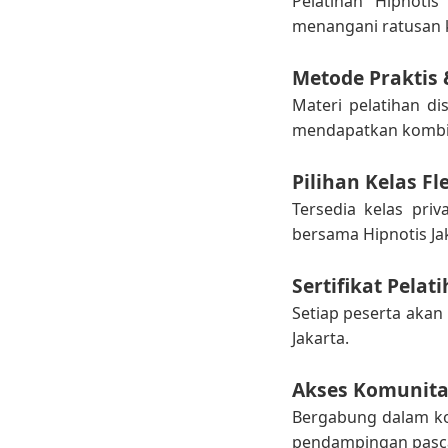
Pelatihan Hipnotis
menangani ratusan kl
Metode Praktis 
Materi pelatihan d
mendapatkan kombina
Pilihan Kelas Fl
Tersedia kelas pri
bersama Hipnotis Ja
Sertifikat Pelat
Setiap peserta akan 
Jakarta.
Akses Komunita
Bergabung dalam ko
pendampingan pasca