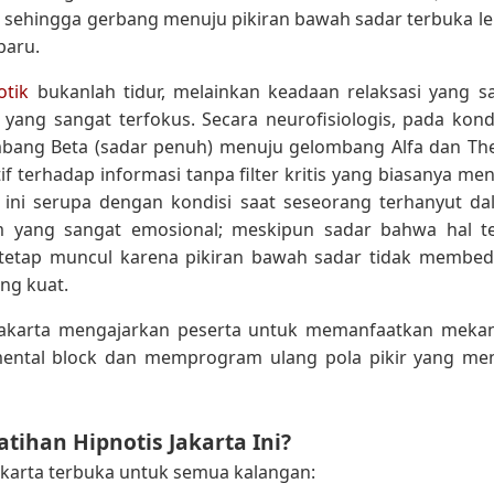
n, sehingga gerbang menuju pikiran bawah sadar terbuka 
baru.
otik
bukanlah tidur, melainkan keadaan relaksasi yang sa
yang sangat terfokus. Secara neurofisiologis, pada kondisi
mbang Beta (sadar penuh) menuju gelombang Alfa dan Thet
tif terhadap informasi tanpa filter kritis yang biasanya m
 ini serupa dengan kondisi saat seseorang terhanyut 
 yang sangat emosional; meskipun sadar bahwa hal ter
tetap muncul karena pikiran bawah sadar tidak membeda
ang kuat.
 Jakarta mengajarkan peserta untuk memanfaatkan mekani
ntal block dan memprogram ulang pola pikir yang m
atihan Hipnotis Jakarta Ini?
Jakarta terbuka untuk semua kalangan: