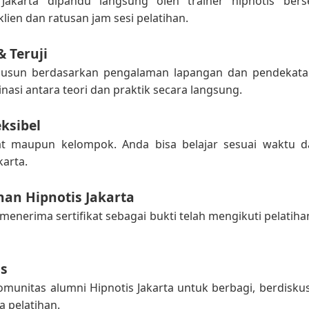
 Jakarta dipandu langsung oleh trainer hipnotis berse
ien dan ratusan jam sesi pelatihan.
& Teruji
isusun berdasarkan pengalaman lapangan dan pendekata
si antara teori dan praktik secara langsung.
eksibel
vat maupun kelompok. Anda bisa belajar sesuai waktu
karta.
ihan Hipnotis Jakarta
menerima sertifikat sebagai bukti telah mengikuti pelatiha
s
munitas alumni Hipnotis Jakarta untuk berbagi, berdisku
 pelatihan.