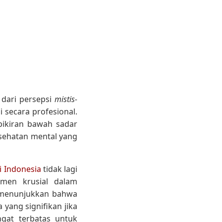
 dari persepsi
mistis-
i secara profesional.
pikiran bawah sadar
esehatan mental yang
i Indonesia
tidak lagi
umen krusial dalam
a menunjukkan bahwa
a yang signifikan jika
ngat terbatas untuk