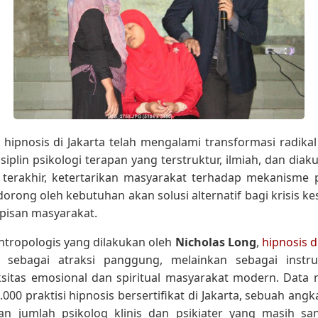
ipnosis di Jakarta telah mengalami transformasi radikal
iplin psikologi terapan yang terstruktur, ilmiah, dan diaku
terakhir, ketertarikan masyarakat terhadap mekanisme 
dorong oleh kebutuhan akan solusi alternatif bagi krisis k
pisan masyarakat.
ntropologis yang dilakukan oleh
Nicholas Long
,
hipnosis d
 sebagai atraksi panggung, melainkan sebagai instr
sitas emosional dan spiritual masyarakat modern. Dat
.000 praktisi hipnosis bersertifikat di Jakarta, sebuah angk
n jumlah psikolog klinis dan psikiater yang masih sa