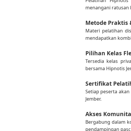
Pelatihan Hipnotis
menangani ratusan kl
Metode Praktis 
Materi pelatihan d
mendapatkan kombina
Pilihan Kelas Fl
Tersedia kelas pri
bersama Hipnotis Je
Sertifikat Pelat
Setiap peserta akan 
Jember.
Akses Komunita
Bergabung dalam ko
pendampingan pasca