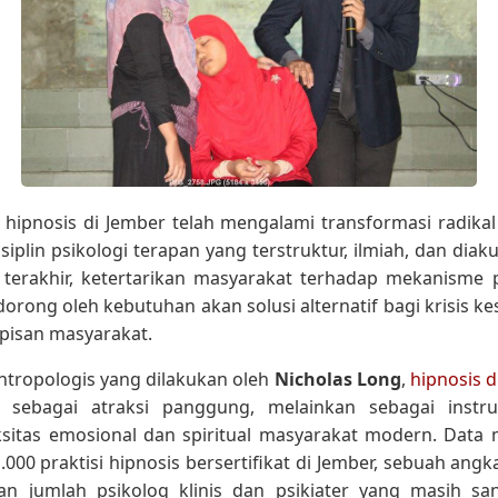
ipnosis di Jember telah mengalami transformasi radikal
iplin psikologi terapan yang terstruktur, ilmiah, dan diaku
terakhir, ketertarikan masyarakat terhadap mekanisme 
dorong oleh kebutuhan akan solusi alternatif bagi krisis k
pisan masyarakat.
ntropologis yang dilakukan oleh
Nicholas Long
,
hipnosis d
 sebagai atraksi panggung, melainkan sebagai instr
sitas emosional dan spiritual masyarakat modern. Dat
1.000 praktisi hipnosis bersertifikat di Jember, sebuah angka
n jumlah psikolog klinis dan psikiater yang masih sa