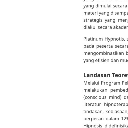
yang dimulai secara
materi yang disamp
strategis yang me
diakui secara akade
Platinum Hypnotis,
pada peserta seca
mengombinasikan be
yang efisien dan mu
Landasan Teoret
Melalui Program Pe
melakukan pembeda
(conscious mind) 
literatur hipnoter
tindakan, kebiasaa
berperan dalam 12%
Hipnosis didefinisik