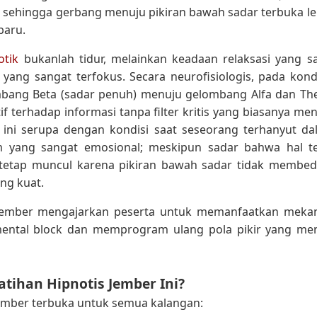
n, sehingga gerbang menuju pikiran bawah sadar terbuka 
baru.
otik
bukanlah tidur, melainkan keadaan relaksasi yang sa
yang sangat terfokus. Secara neurofisiologis, pada kondisi
mbang Beta (sadar penuh) menuju gelombang Alfa dan Thet
tif terhadap informasi tanpa filter kritis yang biasanya m
 ini serupa dengan kondisi saat seseorang terhanyut 
 yang sangat emosional; meskipun sadar bahwa hal ter
tetap muncul karena pikiran bawah sadar tidak membeda
ang kuat.
 Jember mengajarkan peserta untuk memanfaatkan mekani
ntal block dan memprogram ulang pola pikir yang m
atihan Hipnotis Jember Ini?
Jember terbuka untuk semua kalangan: