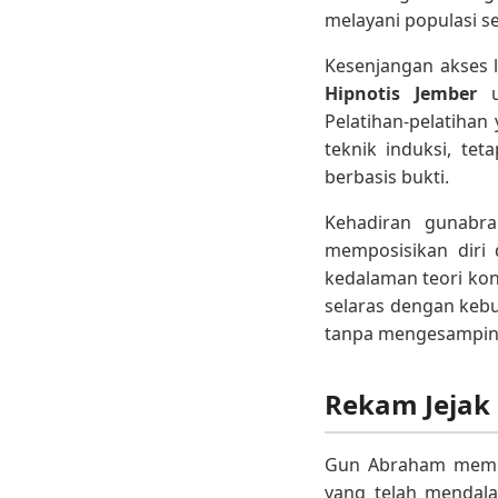
melayani populasi se
Kesenjangan akses 
Hipnotis Jember
u
Pelatihan-pelatihan
teknik induksi, teta
berbasis bukti.
Kehadiran gunabra
memposisikan diri
kedalaman teori kons
selaras dengan kebu
tanpa mengesampingk
Rekam Jejak
Gun Abraham mempos
yang telah mendala