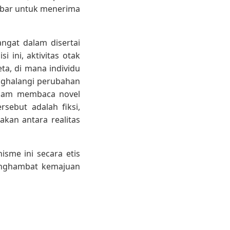
lebar untuk menerima
ngat dalam disertai
 ini, aktivitas otak
a, di mana individu
enghalangi perubahan
dalam membaca novel
sebut adalah fiksi,
kan antara realitas
sme ini secara etis
enghambat kemajuan