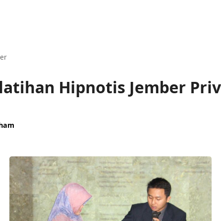
er
latihan Hipnotis Jember Pri
aham