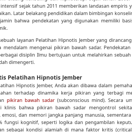
 intensif sejak tahun 2011 memberikan landasan empiris y
aikan. Latar belakang pendidikan dalam bimbingan konsel
njamin bahwa pendekatan yang digunakan memiliki basi
mik.
 sebuah layanan Pelatihan Hipnotis Jember yang dirancan
ra mendalam mengenai pikiran bawah sadar. Pendekata
rbagai disiplin Ilmu bertujuan untuk melahirkan sebuah 
dah dimengerti.
is Pelatihan Hipnotis Jember
latihan Hipnotis Jember, Anda akan dibawa dalam pem
han terhadap dinamika kerja pikiran yang terbagi men
dan
pikiran bawah sadar
(subconscious mind). Secara u
api klinis bahwa pikiran bawah sadar mengontrol sekit
n, emosi, dan memori jangka panjang manusia, sementara 
 fungsi kognitif, seperti logika dan pengambilan keput
an sebagai kondisi alamiah di mana faktor kritis (critical