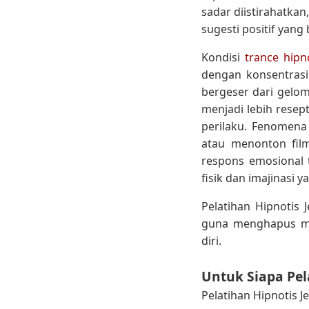
sadar diistirahatka
sugesti positif yang 
Kondisi
trance hipn
dengan konsentrasi 
bergeser dari gelo
menjadi lebih resep
perilaku. Fenomena
atau menonton film
respons emosional 
fisik dan imajinasi y
Pelatihan Hipnotis
guna menghapus me
diri.
Untuk Siapa Pel
Pelatihan Hipnotis 